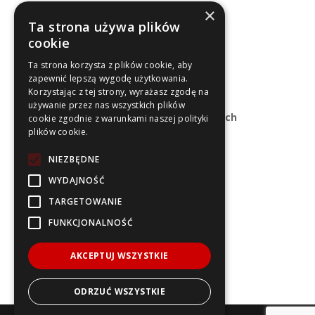
×
Ta strona używa plików
« Starsze wpisy
cookie
Ta strona korzysta z plików cookie, aby
zapewnić lepszą wygodę użytkowania.
Sekretariat RKRUA
Korzystając z tej strony, wyrażasz zgodę na
używanie przez nas wszystkich plików
Uniwersytet Ekonomiczny w Katowicach
cookie zgodnie z warunkami naszej polityki
plików cookie.
Biuro Rektorskie
ul. 1 Maja 50
NIEZBĘDNE
40-287 Katowice
WYDAJNOŚĆ
Kontakt:
TARGETOWANIE
rkrua@ue.katowice.pl
FUNKCJONALNOŚĆ
+48 32 257 71 00
+48 32 257 71 06
AKCEPTUJ WSZYSTKIE
ODRZUĆ WSZYSTKIE