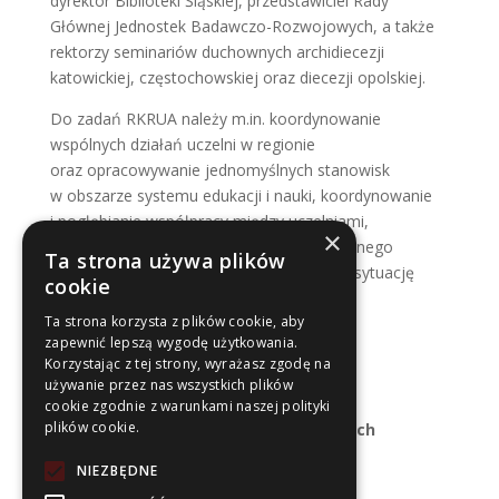
dyrektor Biblioteki Śląskiej, przedstawiciel Rady
Głównej Jednostek Badawczo-Rozwojowych, a także
rektorzy seminariów duchownych archidiecezji
katowickiej, częstochowskiej oraz diecezji opolskiej.
Do zadań RKRUA należy m.in. koordynowanie
wspólnych działań uczelni w regionie
oraz opracowywanie jednomyślnych stanowisk
w obszarze systemu edukacji i nauki, koordynowanie
i pogłębianie współpracy między uczelniami,
×
a w najbliższym czasie wypracowanie spójnego
Ta strona używa plików
sposobu reagowania na pogarszającą się sytuację
cookie
w związku z pandemią koronawirusa.
Ta strona korzysta z plików cookie, aby
zapewnić lepszą wygodę użytkowania.
Korzystając z tej strony, wyrażasz zgodę na
używanie przez nas wszystkich plików
Sekretariat RKRUA
cookie zgodnie z warunkami naszej polityki
plików cookie.
Uniwersytet Ekonomiczny w Katowicach
Biuro Rektorskie
NIEZBĘDNE
ul. 1 Maja 50