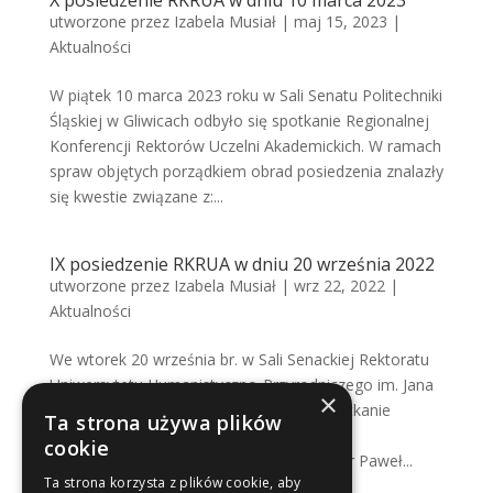
X posiedzenie RKRUA w dniu 10 marca 2023
utworzone przez
Izabela Musiał
|
maj 15, 2023
|
Aktualności
W piątek 10 marca 2023 roku w Sali Senatu Politechniki
Śląskiej w Gliwicach odbyło się spotkanie Regionalnej
Konferencji Rektorów Uczelni Akademickich. W ramach
spraw objętych porządkiem obrad posiedzenia znalazły
się kwestie związane z:...
IX posiedzenie RKRUA w dniu 20 września 2022
utworzone przez
Izabela Musiał
|
wrz 22, 2022
|
Aktualności
We wtorek 20 września br. w Sali Senackiej Rektoratu
Uniwersytetu Humanistyczno-Przyrodniczego im. Jana
×
Długosza w Częstochowie odbyło się spotkanie
Ta strona używa plików
Regionalnej Konferencji Rektorów Uczelni
cookie
Akademickich. Podczas posiedzenia Pan dr Paweł...
Ta strona korzysta z plików cookie, aby