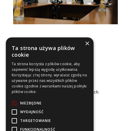
×
Ta strona używa plików
cookie
Ta strona korzysta z plików cookie, aby
zapewnić lepszą wygodę użytkowania.
Korzystając z tej strony, wyrażasz zgodę na
używanie przez nas wszystkich plików
Sekretariat RKRUA
cookie zgodnie z warunkami naszej polityki
Uniwersytet Ekonomiczny w Katowicach
plików cookie.
Biuro Rektorskie
NIEZBĘDNE
ul. 1 Maja 50
40-287 Katowice
WYDAJNOŚĆ
TARGETOWANIE
Kontakt:
rkrua@ue.katowice.pl
FUNKCJONALNOŚĆ