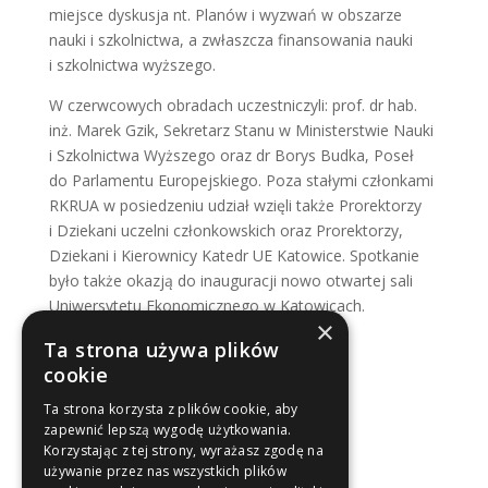
miejsce dyskusja nt. Planów i wyzwań w obszarze
nauki i szkolnictwa, a zwłaszcza finansowania nauki
i szkolnictwa wyższego.
W czerwcowych obradach uczestniczyli: prof. dr hab.
inż. Marek Gzik, Sekretarz Stanu w Ministerstwie Nauki
i Szkolnictwa Wyższego oraz dr Borys Budka, Poseł
do Parlamentu Europejskiego. Poza stałymi członkami
RKRUA w posiedzeniu udział wzięli także Prorektorzy
i Dziekani uczelni członkowskich oraz Prorektorzy,
Dziekani i Kierownicy Katedr UE Katowice. Spotkanie
było także okazją do inauguracji nowo otwartej sali
Uniwersytetu Ekonomicznego w Katowicach.
×
Ta strona używa plików
cookie
Ta strona korzysta z plików cookie, aby
zapewnić lepszą wygodę użytkowania.
Korzystając z tej strony, wyrażasz zgodę na
używanie przez nas wszystkich plików
Sekretariat RKRUA