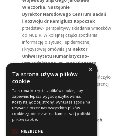
Wojewody Śląskiego Jarosława
Wieczorka
.
Następnie
Dyrektor Narodowego Centrum Badań
i Rozwoju dr Remigiusz Kopoczek
przedstawił perspektywy składania wniosków
do NCBiR. W kolejnej części spotkania
informację o sytuacji epidemicznej
i kryzysowej omówiła
JM
Rektor
Uniwersytetu Humanistyczno-
Przyrodniczego im. Jana Długosza
×
w Częstochowie prof. dr hab. Anna
Ta strona używa plików
Wypych-Gawrońska
. Spotkanie zakończyło
cookie
podsumowanie spraw bieżących Konferencji.
Ta strona korzysta z plików cookie, aby
zapewnić lepszą wygodę użytkowania.
Korzystając z tej strony, wyrażasz zgodę na
używanie przez nas wszystkich plików
Sekretariat RKRUA
cookie zgodnie z warunkami naszej polityki
Uniwersytet Ekonomiczny w Katowicach
plików cookie.
Biuro Rektorskie
NIEZBĘDNE
ul. 1 Maja 50